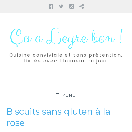
Facebook
Twitter
Instagram
Pinterest
Aller
au
Ça a Leyre bon !
contenu
Cuisine conviviale et sans prétention,
livrée avec l'humeur du jour
MENU
Biscuits sans gluten à la
rose