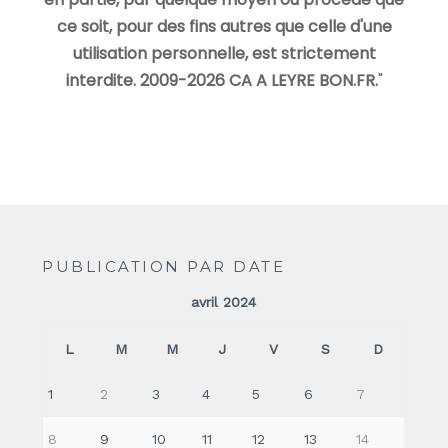
ce soit, pour des fins autres que celle d'une
utilisation personnelle, est strictement
interdite. 2009-2026 CA A LEYRE BON.FR.
"
PUBLICATION PAR DATE
avril 2024
L
M
M
J
V
S
D
1
2
3
4
5
6
7
8
9
10
11
12
13
14