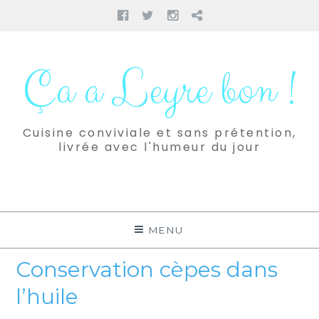
Facebook
Twitter
Instagram
Pinterest
Aller
au
Ça a Leyre bon !
contenu
Cuisine conviviale et sans prétention,
livrée avec l'humeur du jour
MENU
Conservation cèpes dans
l’huile