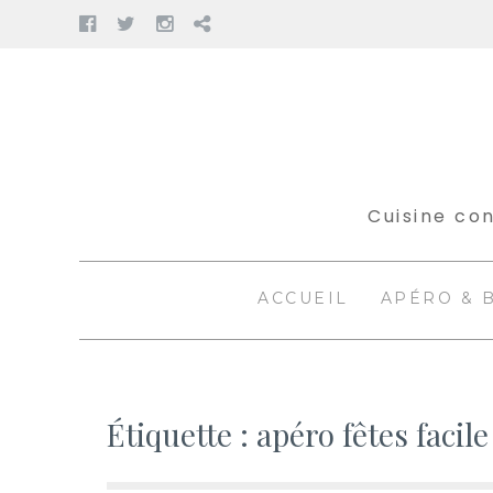
Facebook
Twitter
Instagram
Pinterest
Aller
au
contenu
Cuisine con
ACCUEIL
APÉRO & 
Étiquette :
apéro fêtes facile