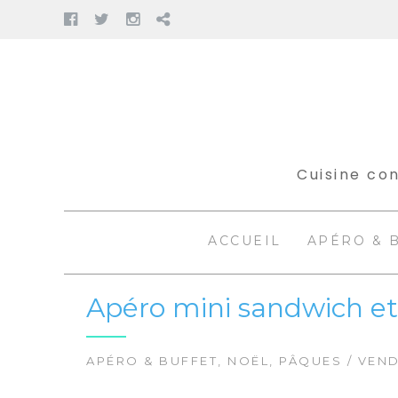
Facebook
Twitter
Instagram
Pinterest
Aller
au
contenu
Cuisine con
ACCUEIL
APÉRO & 
Apéro mini sandwich et c
APÉRO & BUFFET
,
NOËL
,
PÂQUES
/ VEND