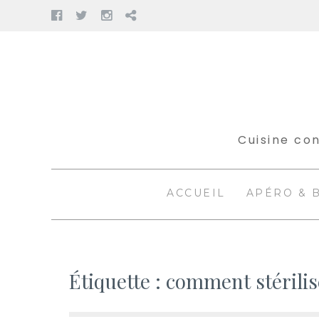
Facebook
Twitter
Instagram
Pinterest
Aller
au
contenu
Cuisine con
ACCUEIL
APÉRO & 
Étiquette :
comment stérilis