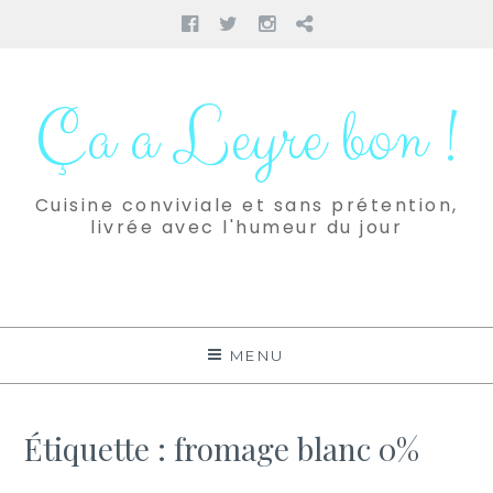
Facebook
Twitter
Instagram
Pinterest
Aller
au
Ça a Leyre bon !
contenu
Cuisine conviviale et sans prétention,
livrée avec l'humeur du jour
MENU
Étiquette :
fromage blanc 0%