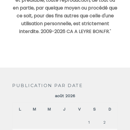
et préalable, toute reproduction, de tout ou
en partie, par quelque moyen ou procédé que
ce soit, pour des fins autres que celle d'une
utilisation personnelle, est strictement
interdite. 2009-2026 CA A LEYRE BON.FR.
"
PUBLICATION PAR DATE
août 2026
L
M
M
J
V
S
D
1
2