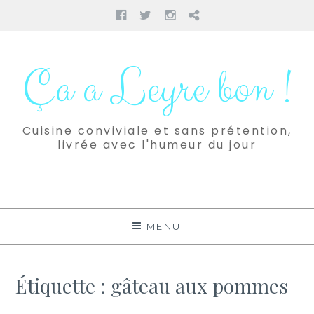
Facebook
Twitter
Instagram
Pinterest
Aller
au
Ça a Leyre bon !
contenu
Cuisine conviviale et sans prétention,
livrée avec l'humeur du jour
MENU
Étiquette :
gâteau aux pommes