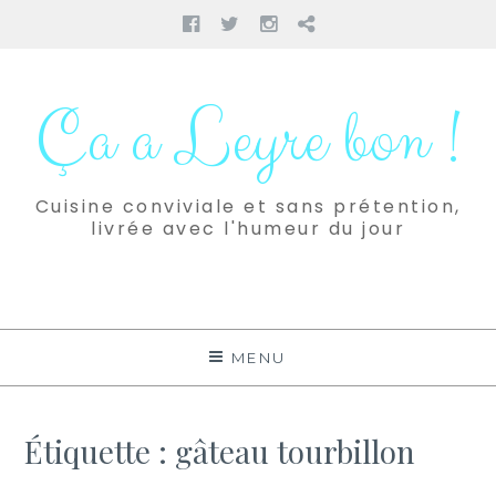
Facebook
Twitter
Instagram
Pinterest
Aller
au
Ça a Leyre bon !
contenu
Cuisine conviviale et sans prétention,
livrée avec l'humeur du jour
MENU
Étiquette :
gâteau tourbillon