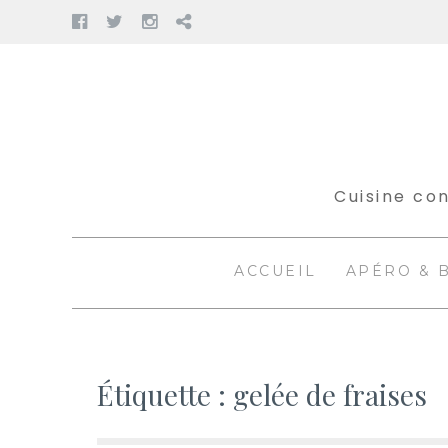
Facebook
Twitter
Instagram
Pinterest
Aller
au
contenu
Cuisine con
ACCUEIL
APÉRO & 
Étiquette :
gelée de fraises