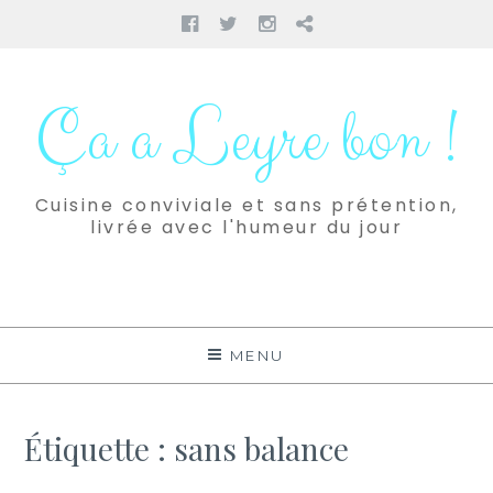
Facebook
Twitter
Instagram
Pinterest
Aller
au
Ça a Leyre bon !
contenu
Cuisine conviviale et sans prétention,
livrée avec l'humeur du jour
MENU
Étiquette :
sans balance