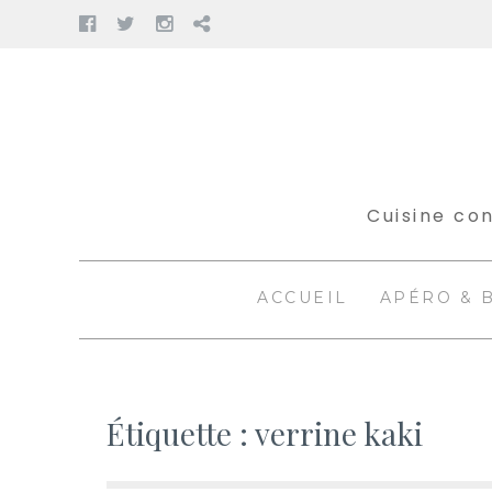
Facebook
Twitter
Instagram
Pinterest
Aller
au
contenu
Cuisine con
ACCUEIL
APÉRO & 
Étiquette :
verrine kaki