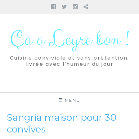
Facebook
Twitter
Instagram
Pinterest
Aller
au
Ça a Leyre bon !
contenu
Cuisine conviviale et sans prétention,
livrée avec l'humeur du jour
MENU
Sangria maison pour 30
convives