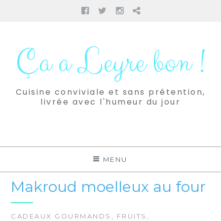
Facebook
Twitter
Instagram
Pinterest
Aller
au
Ça a Leyre bon !
contenu
Cuisine conviviale et sans prétention,
livrée avec l'humeur du jour
MENU
Makroud moelleux au four
CADEAUX GOURMANDS
,
FRUITS
,