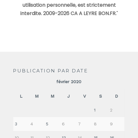
utilisation personnelle, est strictement
interdite. 2009-2026 CA A LEYRE BON.FR.
"
PUBLICATION PAR DATE
février 2020
L
M
M
J
V
S
D
1
2
3
4
5
6
7
8
9
10
11
12
13
14
15
16