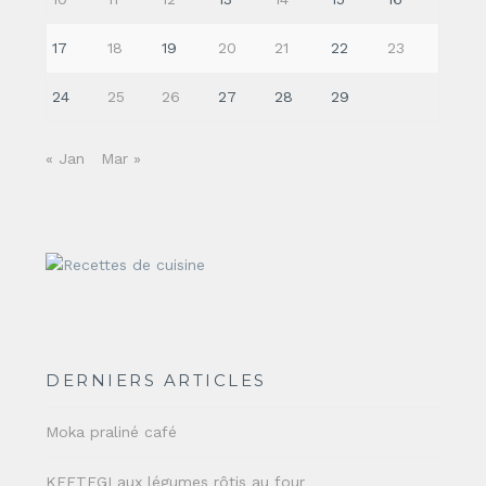
17
18
19
20
21
22
23
24
25
26
27
28
29
« Jan
Mar »
DERNIERS ARTICLES
Moka praliné café
KEFTEGI aux légumes rôtis au four