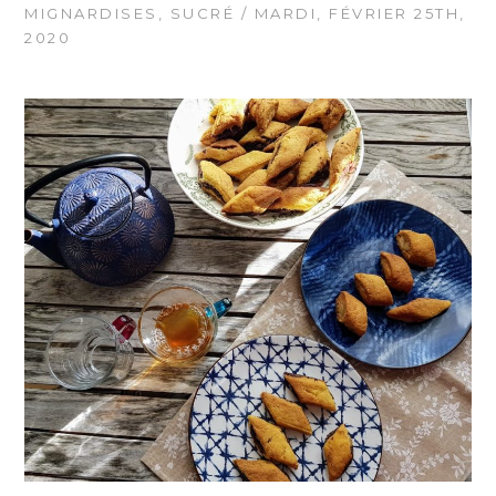
MIGNARDISES
,
SUCRÉ
/ MARDI, FÉVRIER 25TH,
2020