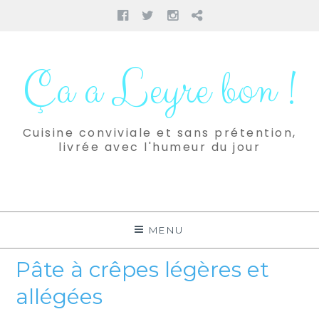
Facebook
Twitter
Instagram
Pinterest
Aller
au
Ça a Leyre bon !
contenu
Cuisine conviviale et sans prétention,
livrée avec l'humeur du jour
MENU
Pâte à crêpes légères et
allégées