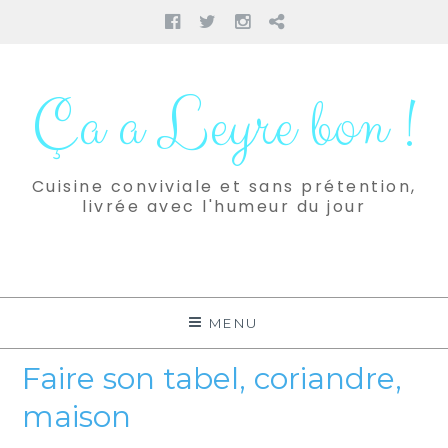
Facebook
Twitter
Instagram
Pinterest
Aller
au
Ça a Leyre bon !
contenu
Cuisine conviviale et sans prétention,
livrée avec l'humeur du jour
MENU
Faire son tabel, coriandre,
maison