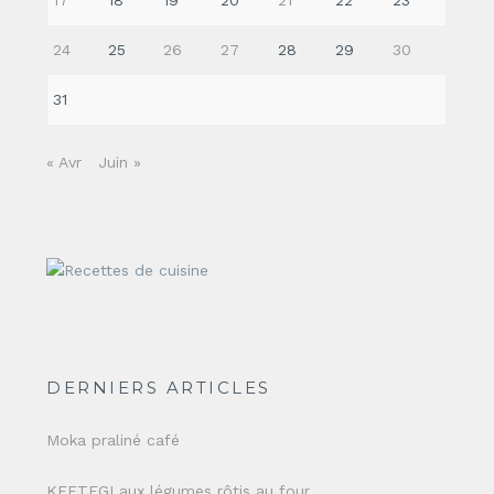
24
25
26
27
28
29
30
31
« Avr
Juin »
DERNIERS ARTICLES
Moka praliné café
KEFTEGI aux légumes rôtis au four