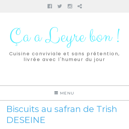
Facebook
Twitter
Instagram
Pinterest
Aller
au
Ça a Leyre bon !
contenu
Cuisine conviviale et sans prétention,
livrée avec l'humeur du jour
MENU
Biscuits au safran de Trish
DESEINE