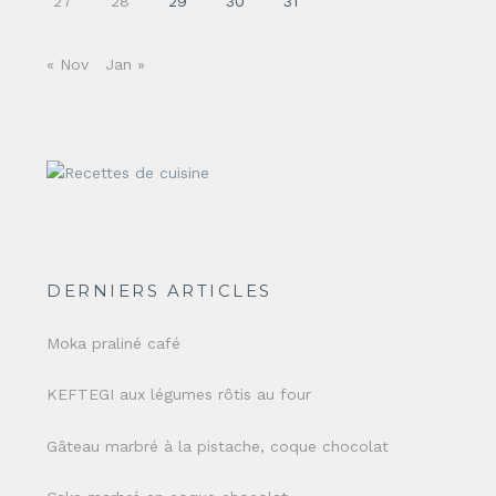
27
28
29
30
31
« Nov
Jan »
DERNIERS ARTICLES
Moka praliné café
KEFTEGI aux légumes rôtis au four
Gâteau marbré à la pistache, coque chocolat