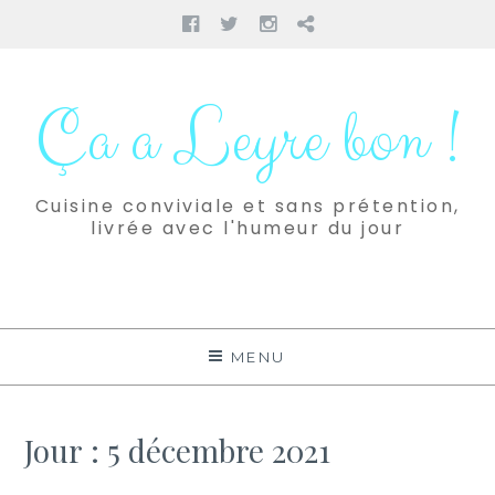
Facebook
Twitter
Instagram
Pinterest
Aller
au
Ça a Leyre bon !
contenu
Cuisine conviviale et sans prétention,
livrée avec l'humeur du jour
MENU
Jour :
5 décembre 2021