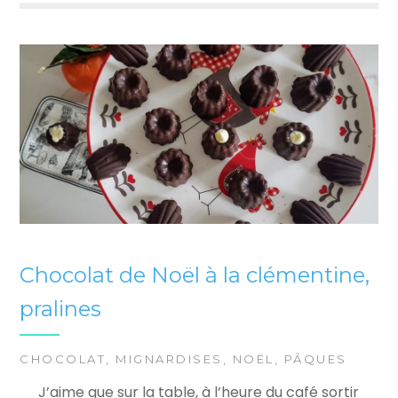
Chocolat de Noël à la clémentine,
pralines
CHOCOLAT
,
MIGNARDISES
,
NOËL
,
PÂQUES
J’aime que sur la table, à l’heure du café sortir