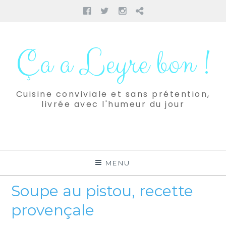
Facebook
Twitter
Instagram
Pinterest
Aller
au
Ça a Leyre bon !
contenu
Cuisine conviviale et sans prétention,
livrée avec l'humeur du jour
MENU
Soupe au pistou, recette
provençale