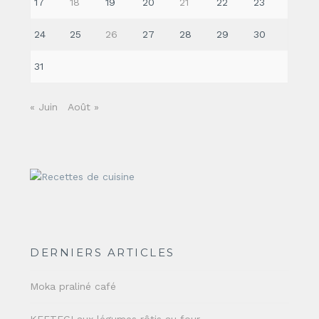
17
18
19
20
21
22
23
24
25
26
27
28
29
30
31
« Juin
Août »
DERNIERS ARTICLES
Moka praliné café