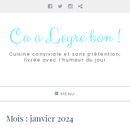
Facebook
Twitter
Instagram
Pinterest
Aller
au
Ça a Leyre bon !
contenu
Cuisine conviviale et sans prétention,
livrée avec l'humeur du jour
MENU
Mois :
janvier 2024