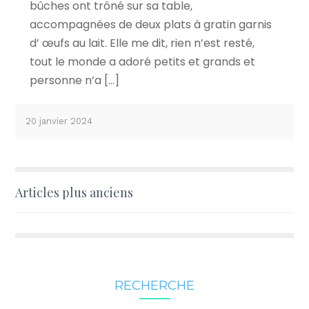
bûches ont trôné sur sa table,
accompagnées de deux plats à gratin garnis
d’ œufs au lait. Elle me dit, rien n’est resté,
tout le monde a adoré petits et grands et
personne n’a […]
20 janvier 2024
Navigation
Articles plus anciens
des
articles
RECHERCHE