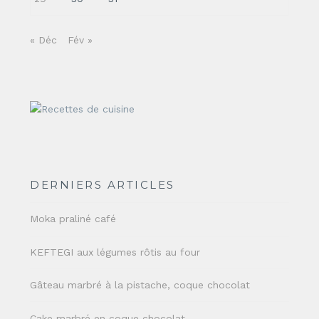
« Déc
Fév »
DERNIERS ARTICLES
Moka praliné café
KEFTEGI aux légumes rôtis au four
Gâteau marbré à la pistache, coque chocolat
Cake marbré en coque chocolat