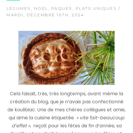
LÉGUMES
,
NOËL
,
PÂQUES
,
PLATS UNIQUES
/
MARDI, DÉCEMBRE 10TH, 2024
Cela faisait, très, très longtemps, avant même la
création du blog, que je n’avais pas confectionné
de koulibiac. Une de mes chères collègues et amie,
qui aime la cuisine étiquetée
« vite fait-beaucoup
d’effet »
, reçoit pour les fêtes de fin d’année, sa