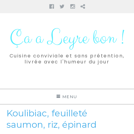
Facebook
Twitter
Instagram
Pinterest
Aller
au
Ça a Leyre bon !
contenu
Cuisine conviviale et sans prétention,
livrée avec l'humeur du jour
MENU
Koulibiac, feuilleté
saumon, riz, épinard