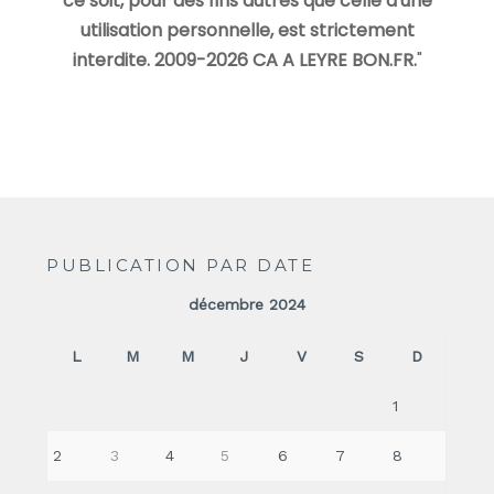
ce soit, pour des fins autres que celle d'une
utilisation personnelle, est strictement
interdite. 2009-2026 CA A LEYRE BON.FR.
"
PUBLICATION PAR DATE
décembre 2024
L
M
M
J
V
S
D
1
2
3
4
5
6
7
8