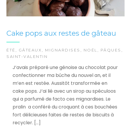
Cake pops aux restes de gâteau
ÉTÉ
,
GÂTEAUX
,
MIGNARDISES
,
NOËL
,
PÂQUES
,
SAINT-VALENTIN
J’avais préparé une génoise au chocolat pour
confectionner ma bûche du nouvel an, et il
m’en est restée. Aussitôt transformée en
cake pops. J’ai lié avec un sirop au spéculoos
qui a parfumé de facto ces mignardises. Le
pralin a conféré du croquant à ces bouchées
fort délicieuses faites de restes de biscuits à
recycler. […]