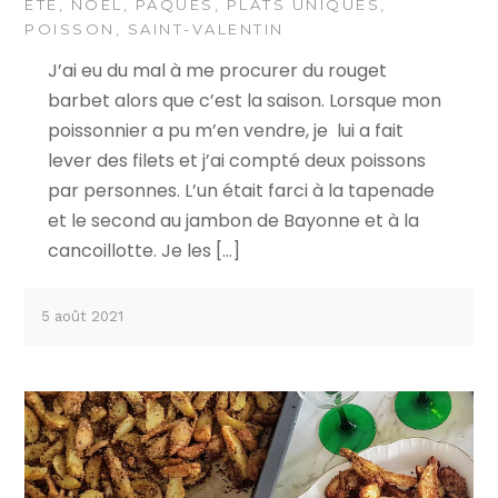
ÉTÉ
,
NOËL
,
PÂQUES
,
PLATS UNIQUES
,
POISSON
,
SAINT-VALENTIN
J’ai eu du mal à me procurer du rouget
barbet alors que c’est la saison. Lorsque mon
poissonnier a pu m’en vendre, je lui a fait
lever des filets et j’ai compté deux poissons
par personnes. L’un était farci à la tapenade
et le second au jambon de Bayonne et à la
cancoillotte. Je les […]
5 août 2021