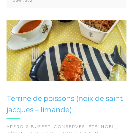
12 avril 2021
Terrine de poissons (noix de saint
jacques – limande)
APÉRO & BUFFET
,
CONSERVES
,
ÉTÉ
,
NOËL
,