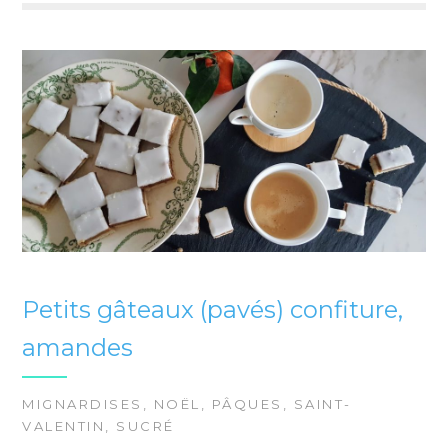
Petits gâteaux (pavés) confiture,
amandes
MIGNARDISES
,
NOËL
,
PÂQUES
,
SAINT-
VALENTIN
,
SUCRÉ