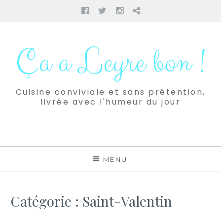
Facebook
Twitter
Instagram
Pinterest
Aller
au
Ça a Leyre bon !
contenu
Cuisine conviviale et sans prétention,
livrée avec l'humeur du jour
MENU
Catégorie :
Saint-Valentin