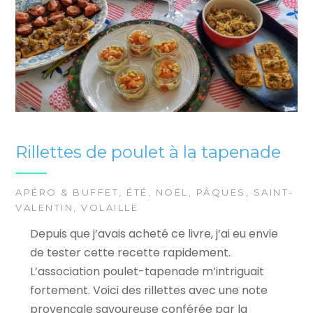
Rillettes de poulet à la tapenade
APÉRO & BUFFET
,
ÉTÉ
,
NOËL
,
PÂQUES
,
SAINT-
VALENTIN
,
VOLAILLE
Depuis que j’avais acheté ce livre, j’ai eu envie
de tester cette recette rapidement.
L’association poulet-tapenade m’intriguait
fortement. Voici des rillettes avec une note
provençale savoureuse conférée par la