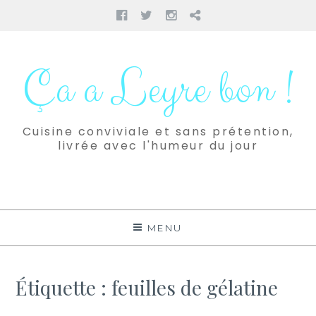
Facebook
Twitter
Instagram
Pinterest
Aller
au
Ça a Leyre bon !
contenu
Cuisine conviviale et sans prétention,
livrée avec l'humeur du jour
MENU
Étiquette :
feuilles de gélatine