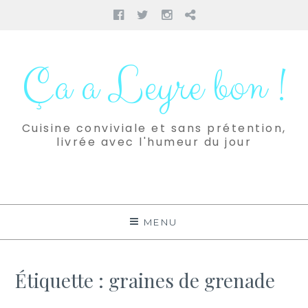
Facebook
Twitter
Instagram
Pinterest
Aller
au
Ça a Leyre bon !
contenu
Cuisine conviviale et sans prétention,
livrée avec l'humeur du jour
MENU
Étiquette :
graines de grenade