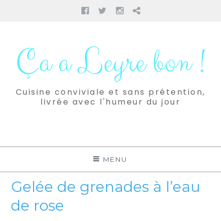
Facebook
Twitter
Instagram
Pinterest
Aller
au
Ça a Leyre bon !
contenu
Cuisine conviviale et sans prétention,
livrée avec l'humeur du jour
MENU
Gelée de grenades à l’eau
de rose