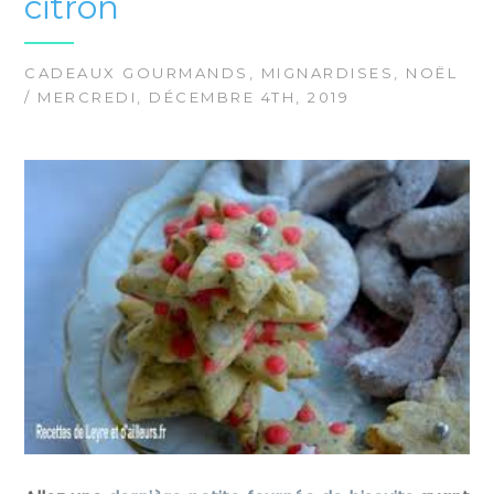
citron
CADEAUX GOURMANDS
,
MIGNARDISES
,
NOËL
/ MERCREDI, DÉCEMBRE 4TH, 2019