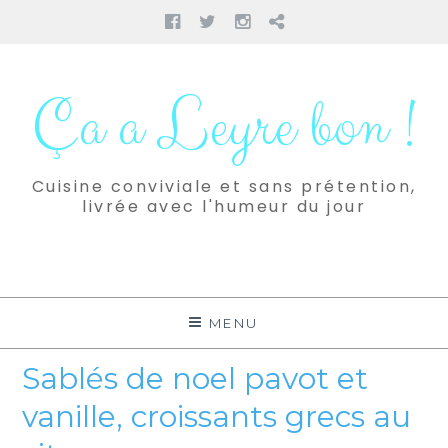
Facebook
Twitter
Instagram
Pinterest
Aller
au
Ça a Leyre bon !
contenu
Cuisine conviviale et sans prétention,
livrée avec l'humeur du jour
MENU
Sablés de noel pavot et
vanille, croissants grecs au