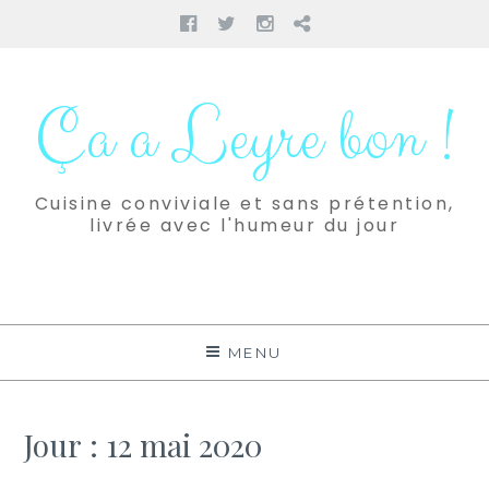
Facebook
Twitter
Instagram
Pinterest
Aller
au
Ça a Leyre bon !
contenu
Cuisine conviviale et sans prétention,
livrée avec l'humeur du jour
MENU
Jour :
12 mai 2020