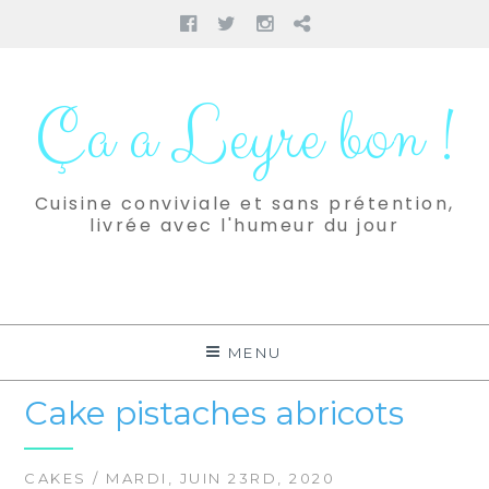
Facebook
Twitter
Instagram
Pinterest
Aller
au
Ça a Leyre bon !
contenu
Cuisine conviviale et sans prétention,
livrée avec l'humeur du jour
MENU
Cake pistaches abricots
CAKES
/ MARDI, JUIN 23RD, 2020