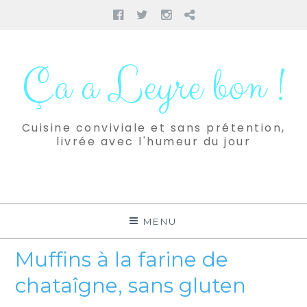
Facebook
Twitter
Instagram
Pinterest
Aller
au
Ça a Leyre bon !
contenu
Cuisine conviviale et sans prétention,
livrée avec l'humeur du jour
MENU
Muffins à la farine de
chataîgne, sans gluten