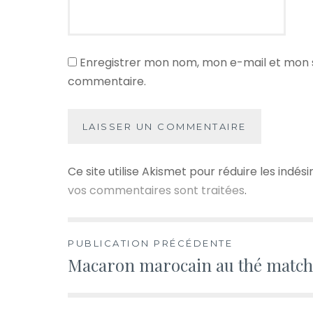
Enregistrer mon nom, mon e-mail et mon s
commentaire.
Ce site utilise Akismet pour réduire les indési
vos commentaires sont traitées
.
Navigation
PUBLICATION PRÉCÉDENTE
Macaron marocain au thé match
de
l’article