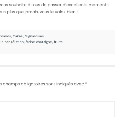
e vous souhaite à tous de passer d’excellents moments.
us plus que jamais, vous le valez bien !
rmands
,
Cakes
,
Mignardises
la congélation
,
farine chataigne
,
fruits
s champs obligatoires sont indiqués avec
*