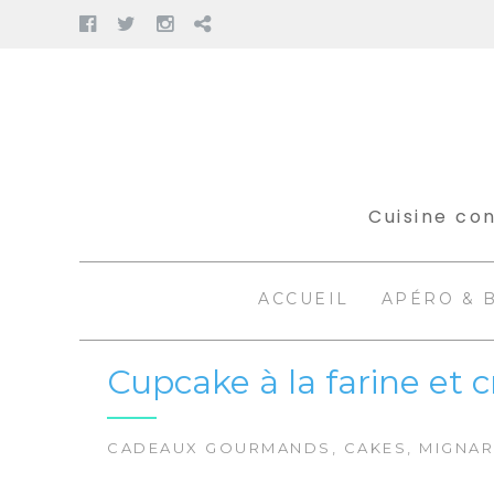
Facebook
Twitter
Instagram
Pinterest
Aller
au
contenu
Cuisine con
ACCUEIL
APÉRO & 
Cupcake à la farine et
CADEAUX GOURMANDS
,
CAKES
,
MIGNAR