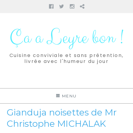
Facebook
Twitter
Instagram
Pinterest
Aller
au
Ça a Leyre bon !
contenu
Cuisine conviviale et sans prétention,
livrée avec l'humeur du jour
MENU
Gianduja noisettes de Mr
Christophe MICHALAK