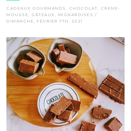
CADEAUX GOURMANDS
,
CHOCOLAT
,
CREME-
MOUSSE
,
GÂTEAUX
,
MIGNARDISES
/
DIMANCHE, FÉVRIER 7TH, 2021