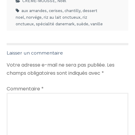
CREME-MOUSSE
,
Noël
aux amandes
,
cerises
,
chantilly
,
dessert
noel
,
norvége
,
riz au lait onctueux
,
riz
onctueux
,
spécialité danemark
,
suède
,
vanille
Laisser un commentaire
Votre adresse e-mail ne sera pas publiée.
Les
champs obligatoires sont indiqués avec
*
Commentaire
*