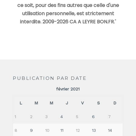
ce soit, pour des fins autres que celle d'une
utilisation personnelle, est strictement
interdite. 2009-2026 CA A LEYRE BON.FR.
"
PUBLICATION PAR DATE
février 2021
L
M
M
J
V
S
D
1
2
3
4
5
6
7
8
9
10
11
12
13
14