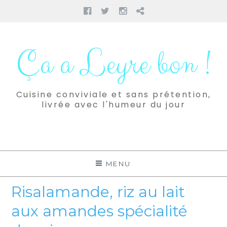
Facebook
Twitter
Instagram
Pinterest
Aller
au
Ça a Leyre bon !
contenu
Cuisine conviviale et sans prétention,
livrée avec l'humeur du jour
MENU
Risalamande, riz au lait
aux amandes spécialité