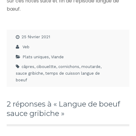
Sur ces notes suite et fin de l’épisode langue de
bœuf.
25 février 2021
Veb
Plats uniques
,
Viande
câpres
,
ciboueltte
,
cornichons
,
moutarde
,
sauce gribiche
,
temps de cuisson langue de
boeuf
2 réponses à « Langue de boeuf
sauce gribiche »