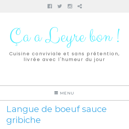
Facebook
Twitter
Instagram
Pinterest
Aller
au
Ça a Leyre bon !
contenu
Cuisine conviviale et sans prétention,
livrée avec l'humeur du jour
MENU
Langue de boeuf sauce
gribiche