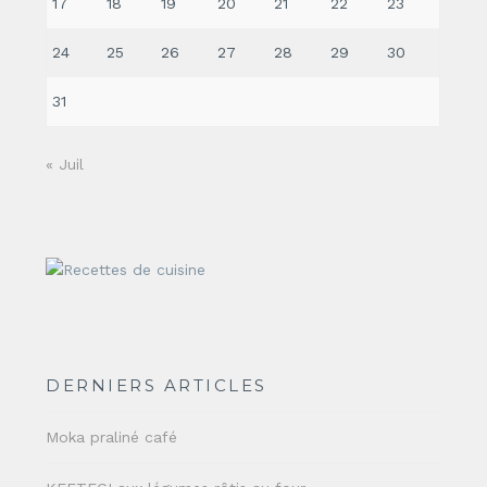
17
18
19
20
21
22
23
24
25
26
27
28
29
30
31
« Juil
DERNIERS ARTICLES
Moka praliné café