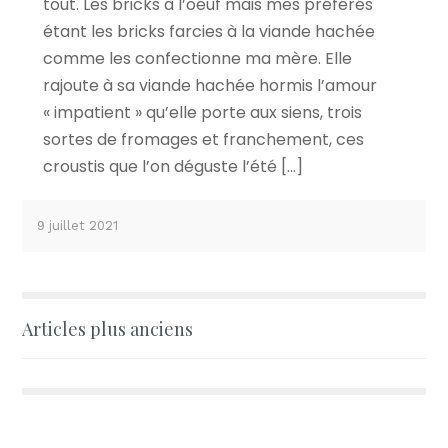
tout. Les bricks à l’oeuf mais mes préférés
étant les bricks farcies à la viande hachée
comme les confectionne ma mère. Elle
rajoute à sa viande hachée hormis l’amour
« impatient » qu’elle porte aux siens, trois
sortes de fromages et franchement, ces
croustis que l’on déguste l’été […]
9 juillet 2021
Navigation
Articles plus anciens
des
articles