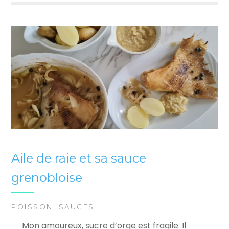
Aile de raie et sa sauce
grenobloise
POISSON
,
SAUCES
Mon amoureux, sucre d’orge est fragile. Il