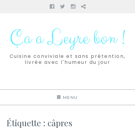
Facebook
Twitter
Instagram
Pinterest
Aller
au
Ça a Leyre bon !
contenu
Cuisine conviviale et sans prétention,
livrée avec l'humeur du jour
MENU
Étiquette :
câpres