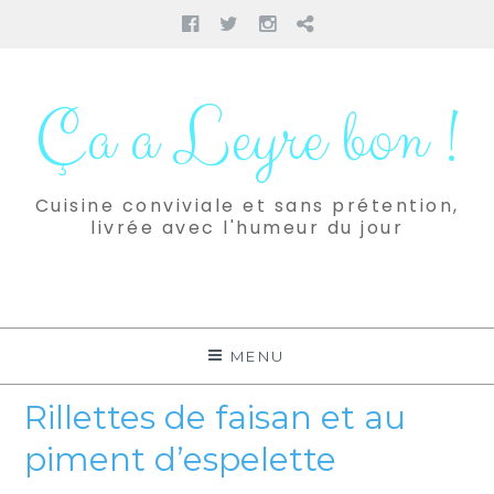
Facebook
Twitter
Instagram
Pinterest
Aller
au
Ça a Leyre bon !
contenu
Cuisine conviviale et sans prétention,
livrée avec l'humeur du jour
MENU
Rillettes de faisan et au
piment d’espelette