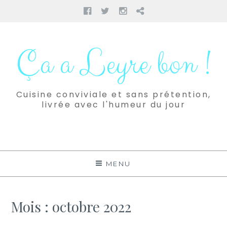
Facebook
Twitter
Instagram
Pinterest
Aller
au
Ça a Leyre bon !
contenu
Cuisine conviviale et sans prétention,
livrée avec l'humeur du jour
MENU
Mois :
octobre 2022