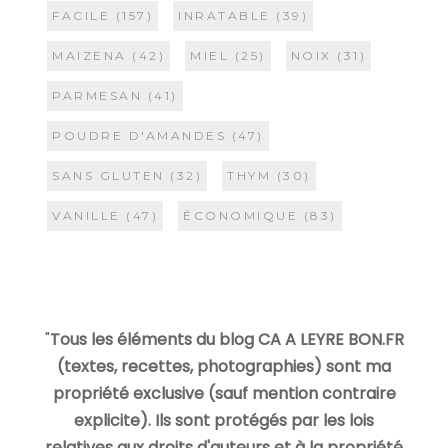
FACILE
(157)
INRATABLE
(39)
MAIZENA
(42)
MIEL
(25)
NOIX
(31)
PARMESAN
(41)
POUDRE D'AMANDES
(47)
SANS GLUTEN
(32)
THYM
(30)
VANILLE
(47)
ÉCONOMIQUE
(83)
"
Tous les éléments du blog CA A LEYRE BON.FR
(textes, recettes, photographies) sont ma
propriété exclusive (sauf mention contraire
explicite). Ils sont protégés par les lois
relatives aux droits d'auteurs et à la propriété