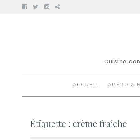
Facebook
Twitter
Instagram
Pinterest
Aller
au
contenu
Cuisine con
ACCUEIL
APÉRO & 
Étiquette :
crème fraîche