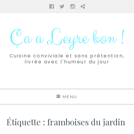
Facebook
Twitter
Instagram
Pinterest
Aller
au
Ça a Leyre bon !
contenu
Cuisine conviviale et sans prétention,
livrée avec l'humeur du jour
MENU
Étiquette :
framboises du jardin