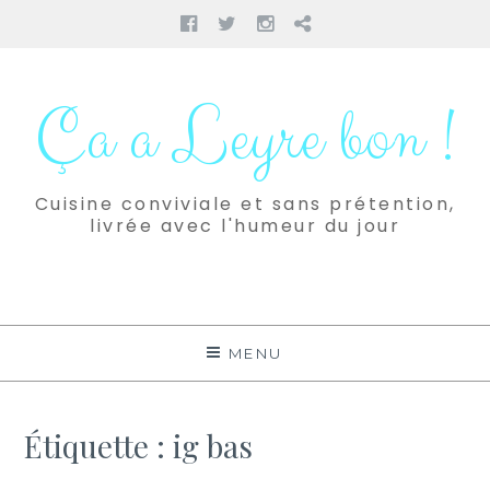
Facebook
Twitter
Instagram
Pinterest
Aller
au
Ça a Leyre bon !
contenu
Cuisine conviviale et sans prétention,
livrée avec l'humeur du jour
MENU
Étiquette :
ig bas