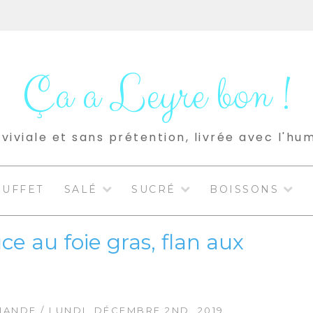
Ça a Leyre bon !
viviale et sans prétention, livrée avec l'hu
BUFFET
SALÉ
SUCRÉ
BOISSONS
e au foie gras, flan aux
IANDE
/ LUNDI, DÉCEMBRE 2ND, 2019