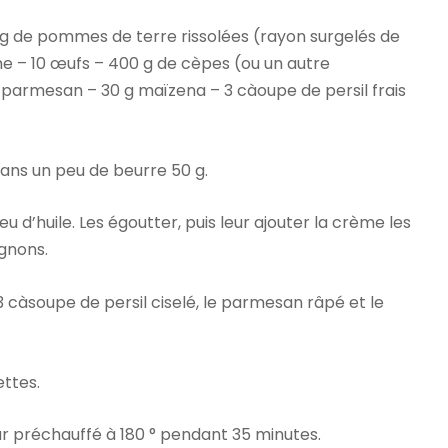
g de pommes de terre rissolées (rayon surgelés de
e – 10 œufs – 400 g de cèpes (ou un autre
armesan – 30 g maïzena – 3 càoupe de persil frais
dans un peu de beurre 50 g.
 d’huile. Les égoutter, puis leur ajouter la crème les
gnons.
càsoupe de persil ciselé, le parmesan râpé et le
ttes.
ur préchauffé à 180 ° pendant 35 minutes.