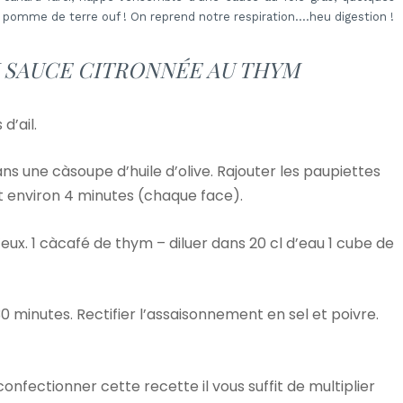
omme de terre ouf ! On reprend notre respiration….heu digestion !
U SAUCE CITRONNÉE AU THYM
d’ail.
 dans une càsoupe d’huile d’olive. Rajouter les paupiettes
nt environ 4 minutes (chaque face).
d’eux. 1 càcafé de thym – diluer dans 20 cl d’eau 1 cube de
 minutes. Rectifier l’assaisonnement en sel et poivre.
onfectionner cette recette il vous suffit de multiplier