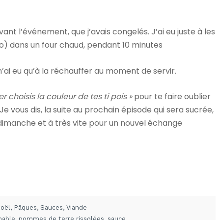
ant l’événement, que j’avais congelés. J’ai eu juste à les
go) dans un four chaud, pendant 10 minutes
n’ai eu qu’à la réchauffer au moment de servir.
r choisis la couleur de tes ti pois »
pour te faire oublier
 Je vous dis, la suite au prochain épisode qui sera sucrée,
 dimanche et à très vite pour un nouvel échange
oël
,
Pâques
,
Sauces
,
Viande
mable
,
pommes de terre rissolées
,
sauce