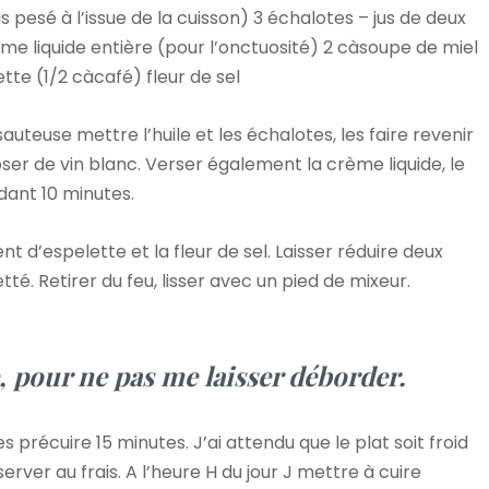
s pesé à l’issue de la cuisson) 3 échalotes – jus de deux
rème liquide entière (pour l’onctuosité) 2 càsoupe de miel
tte (1/2 càcafé) fleur de sel
uteuse mettre l’huile et les échalotes, les faire revenir
er de vin blanc. Verser également la crème liquide, le
ndant 10 minutes.
ent d’espelette et la fleur de sel. Laisser réduire deux
tté. Retirer du feu, lisser avec un pied de mixeur.
e, pour ne pas me laisser déborder.
es précuire 15 minutes. J’ai attendu que le plat soit froid
erver au frais. A l’heure H du jour J mettre à cuire