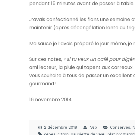
pendant 15 minutes avant de passer à table.
J’avais confectionné les flans une semaine av
maintenir (après décongélation lente au fri
Ma sauce je l’avais préparé le jour même, je 
Sur ces notes,
« si tu veux un café pour digére
ami lecteur, la pluie qui tapent aux carreaux.
vous souhaite à tous de passer un excellent
gourmand !
16 novembre 2014
2 décembre 2019
Veb
Conserves
,
N
cèpes
,
citron
,
paupiette de veau
,
plat program