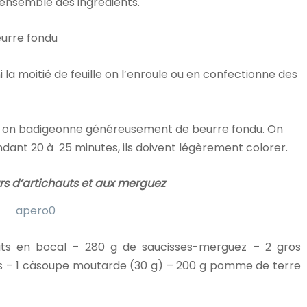
ensemble des ingrédients.
beurre fondu
ni la moitié de feuille on l’enroule ou en confectionne des
u, on badigeonne généreusement de beurre fondu. On
dant 20 à 25 minutes, ils doivent légèrement colorer.
s d’artichauts et aux merguez
ts en bocal – 280 g de saucisses-merguez – 2 gros
s – 1 càsoupe moutarde (30 g) – 200 g pomme de terre