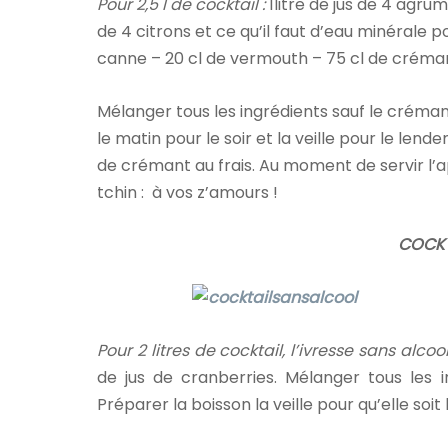
Pour 2,5 l de cocktail :
1litre de jus de 4 agru
de 4 citrons et ce qu’il faut d’eau minérale p
canne – 20 cl de vermouth – 75 cl de créma
Mélanger tous les ingrédients sauf le créman
le matin pour le soir et la veille pour le lend
de crémant au frais. Au moment de servir l’
tchin : à vos z’amours !
COCKT
Pour 2 litres de cocktail, l’ivresse sans alcool
de jus de cranberries. Mélanger tous les i
Préparer la boisson la veille pour qu’elle soit 