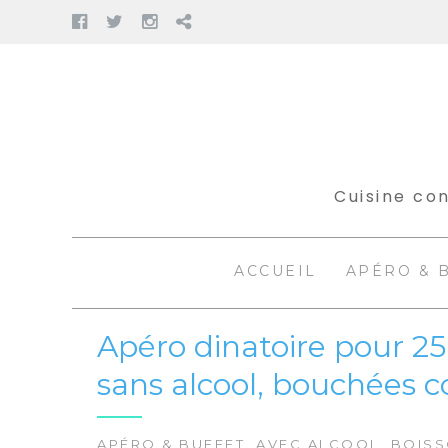
Facebook
Twitter
Instagram
Pinterest
Aller
au
contenu
Cuisine con
ACCUEIL
APÉRO & 
Apéro dinatoire pour 25
sans alcool, bouchées c
APÉRO & BUFFET
,
AVEC ALCOOL
,
BOIS