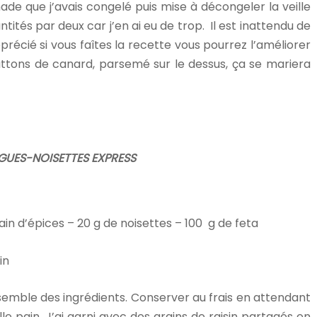
ade que j’avais congelé puis mise à décongeler la veille
antités par deux car j’en ai eu de trop. Il est inattendu de
précié si vous faîtes la recette vous pourrez l’améliorer
ttons de canard, parsemé sur le dessus, ça se mariera
IGUES-NOISETTES EXPRESS
ain d’épices – 20 g de noisettes – 100 g de feta
in
nsemble des ingrédients. Conserver au frais en attendant
lle pain. J’ai garni avec des grains de raisin partagés en