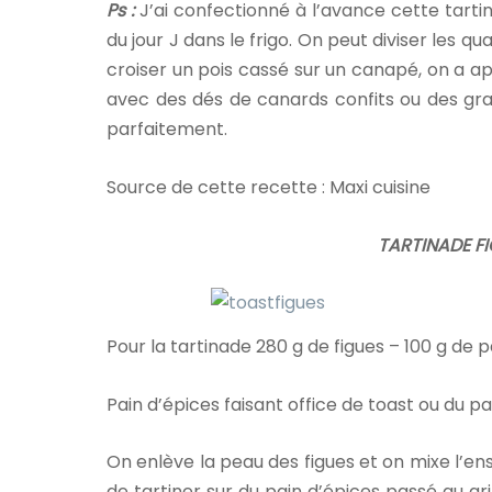
Ps :
J’ai confectionné à l’avance cette tartin
du jour J dans le frigo. On peut diviser les qu
croiser un pois cassé sur un canapé, on a ap
avec des dés de canards confits ou des gra
parfaitement.
Source de cette recette : Maxi cuisine
TARTINADE F
Pour la tartinade 280 g de figues – 100 g de p
Pain d’épices faisant office de toast ou du pa
On enlève la peau des figues et on mixe l’e
de tartiner sur du pain d’épices passé au gri