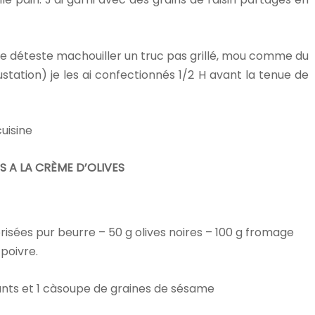
(je déteste machouiller un truc pas grillé, mou comme du
tation) je les ai confectionnés 1/2 H avant la tenue de
cuisine
 A LA CRÈME D’OLIVES
risées pur beurre – 50 g olives noires – 100 g fromage
 poivre.
ants et 1 càsoupe de graines de sésame