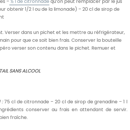
mes –
½ l de citronnade
qu’on peut remplacer par le jus
our obtenir 1/2 l ou de la limonade) – 20 cl de sirop de
nt
t. Verser dans un pichet et les mettre au réfrigérateur,
emain pour que ce soit bien frais. Conserver la bouteille
apéro verser son contenu dans le pichet. Remuer et
AIL SANS ALCOOL
 :
75 cl de citronnade – 20 cl de sirop de grenadine – 1 l
ngrédients conserver au frais en attendant de servir.
bien fraîche.