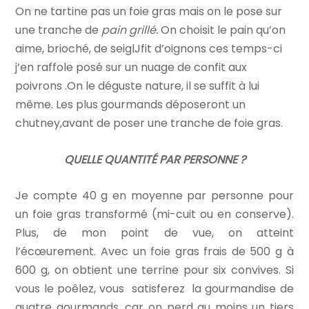
On ne tartine pas un foie gras mais on le pose sur
une tranche de
pain grillé.
On choisit le pain qu’on
aime, brioché, de seiglJfit d’oignons ces temps-ci
j’en raffole posé sur un nuage de confit aux
poivrons .On le déguste nature, il se suffit à lui
même. Les plus gourmands déposeront un
chutney,avant de poser une tranche de foie gras.
QUELLE QUANTITÉ PAR PERSONNE ?
Je compte 40 g
en moyenne par personne
pour
un foie gras transformé (mi-cuit ou en conserve).
Plus, de mon point de vue, on atteint
l’écœurement.
Avec un foie gras frais de 500 g à
600 g, on obtient une terrine pour six convives. Si
vous le poêlez, vous satisferez la gourmandise de
quatre gourmands, car on perd au moins un tiers