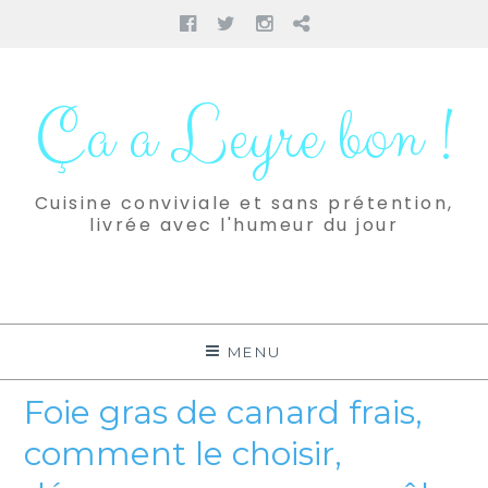
Facebook
Twitter
Instagram
Pinterest
Aller
au
Ça a Leyre bon !
contenu
Cuisine conviviale et sans prétention,
livrée avec l'humeur du jour
MENU
Foie gras de canard frais,
comment le choisir,