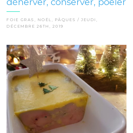
dénerver, conserver, poêler
FOIE GRAS
,
NOËL
,
PÂQUES
/ JEUDI,
DÉCEMBRE 26TH, 2019