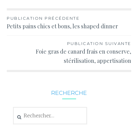
Navigation
PUBLICATION PRÉCÉDENTE
Petits pains chics et bons, les shaped dinner
de
l’article
PUBLICATION SUIVANTE
Foie gras de canard frais en conserve,
stérilisation, appertisation
RECHERCHE
Rechercher :