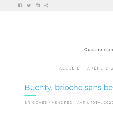
Facebook
Twitter
Instagram
Pinterest
Aller
au
contenu
Cuisine con
ACCUEIL
APÉRO & 
Buchty, brioche sans b
BRIOCHES
/ VENDREDI, AVRIL 10TH, 202