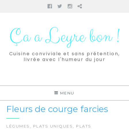
Facebook
Twitter
Instagram
Pinterest
Aller
au
Ça a Leyre bon !
contenu
Cuisine conviviale et sans prétention,
livrée avec l'humeur du jour
MENU
Fleurs de courge farcies
LÉGUMES
,
PLATS UNIQUES
,
PLATS