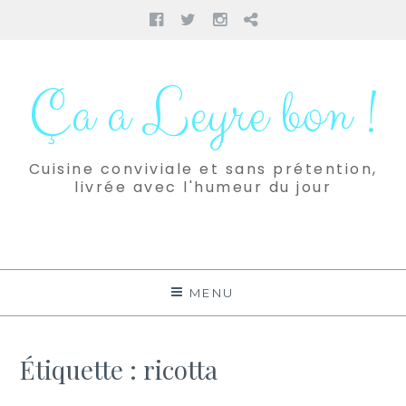
Facebook
Twitter
Instagram
Pinterest
Aller
au
Ça a Leyre bon !
contenu
Cuisine conviviale et sans prétention,
livrée avec l'humeur du jour
MENU
Étiquette :
ricotta