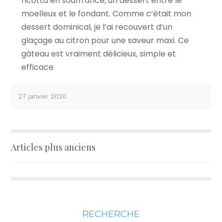
ricotta en souffrance, un dessert entre le
moelleux et le fondant. Comme c’était mon
dessert dominical, je l’ai recouvert d’un
glaçage au citron pour une saveur maxi. Ce
gâteau est vraiment délicieux, simple et
efficace.
27 janvier 2020
Navigation
Articles plus anciens
des
articles
RECHERCHE