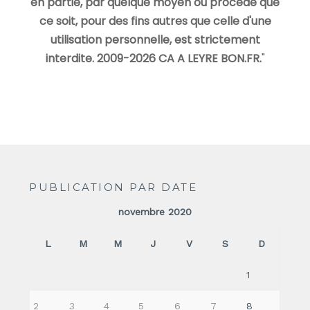
en partie, par quelque moyen ou procédé que
ce soit, pour des fins autres que celle d'une
utilisation personnelle, est strictement
interdite. 2009-2026 CA A LEYRE BON.FR.
"
PUBLICATION PAR DATE
novembre 2020
L
M
M
J
V
S
D
1
2
3
4
5
6
7
8