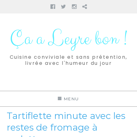
Facebook
Twitter
Instagram
Pinterest
Aller
au
Ça a Leyre bon !
contenu
Cuisine conviviale et sans prétention,
livrée avec l'humeur du jour
MENU
Tartiflette minute avec les
restes de fromage à