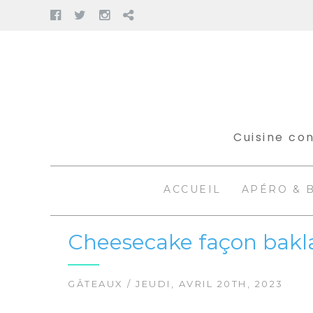
Facebook
Twitter
Instagram
Pinterest
Aller
au
contenu
Cuisine con
ACCUEIL
APÉRO & 
Cheesecake façon baklaw
GÂTEAUX
/ JEUDI, AVRIL 20TH, 2023