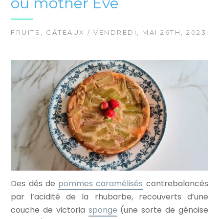
ou mother Eve
FRUITS
,
GÂTEAUX
/ VENDREDI, MAI 26TH, 2023
Des dés de
pommes caramélisés
contrebalancés
par l’acidité de la rhubarbe, recouverts d’une
couche de victoria
sponge
(une sorte de génoise