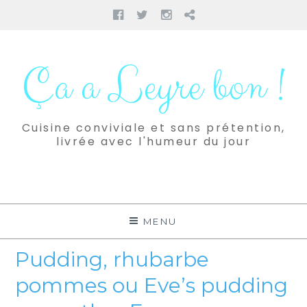
Facebook
Twitter
Instagram
Pinterest
Aller
au
Ça a Leyre bon !
contenu
Cuisine conviviale et sans prétention,
livrée avec l'humeur du jour
MENU
Pudding, rhubarbe
pommes ou Eve’s pudding