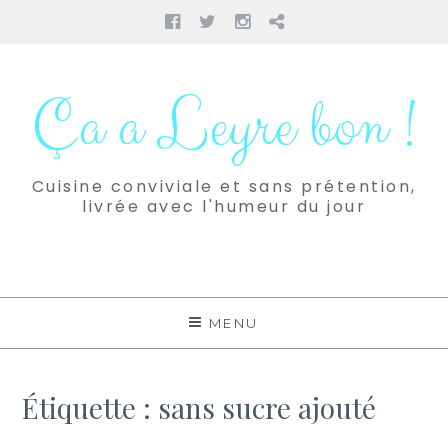
Facebook
Twitter
Instagram
Pinterest
Aller
au
Ça a Leyre bon !
contenu
Cuisine conviviale et sans prétention,
livrée avec l'humeur du jour
MENU
Étiquette :
sans sucre ajouté