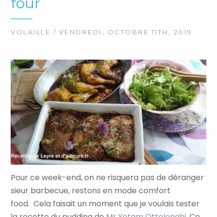
four
VOLAILLE
/ VENDREDI, OCTOBRE 11TH, 2019
Pour ce week-end, on ne risquera pas de déranger
sieur barbecue, restons en mode comfort
food. Cela faisait un moment que je voulais tester
la recette du pudding de
Mr Yotam Ottolenghi.
Ce