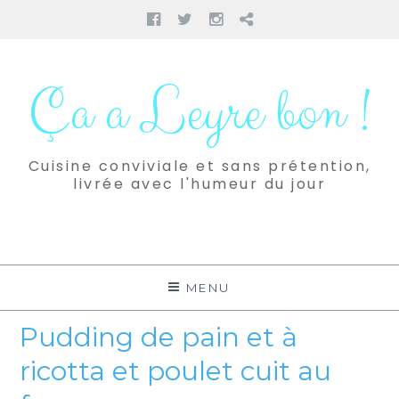
Facebook
Twitter
Instagram
Pinterest
Aller
au
Ça a Leyre bon !
contenu
Cuisine conviviale et sans prétention,
livrée avec l'humeur du jour
MENU
Pudding de pain et à
ricotta et poulet cuit au