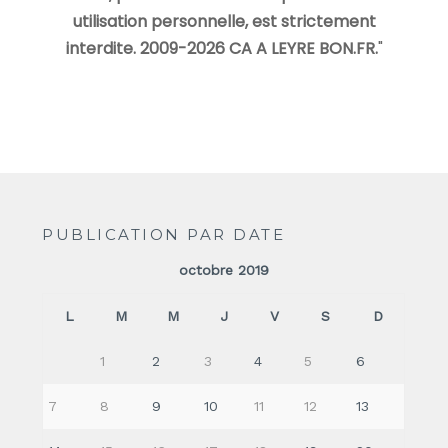
utilisation personnelle, est strictement
interdite. 2009-2026 CA A LEYRE BON.FR.
"
PUBLICATION PAR DATE
octobre 2019
L
M
M
J
V
S
D
1
2
3
4
5
6
7
8
9
10
11
12
13