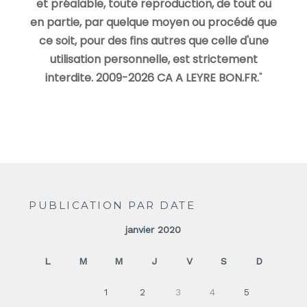
et préalable, toute reproduction, de tout ou
en partie, par quelque moyen ou procédé que
ce soit, pour des fins autres que celle d'une
utilisation personnelle, est strictement
interdite. 2009-2026 CA A LEYRE BON.FR.
"
PUBLICATION PAR DATE
janvier 2020
L
M
M
J
V
S
D
1
2
3
4
5